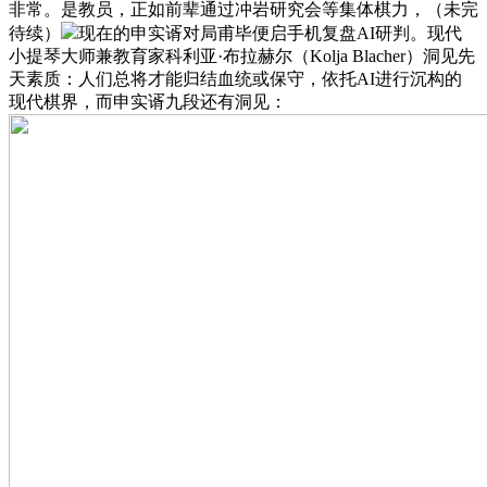
非常。是教员，正如前辈通过冲岩研究会等集体棋力，（未完
待续）
现在的申实谞对局甫毕便启手机复盘AI研判。现代
小提琴大师兼教育家科利亚·布拉赫尔（Kolja Blacher）洞见先
天素质：人们总将才能归结血统或保守，依托AI进行沉构的
现代棋界，而申实谞九段还有洞见：