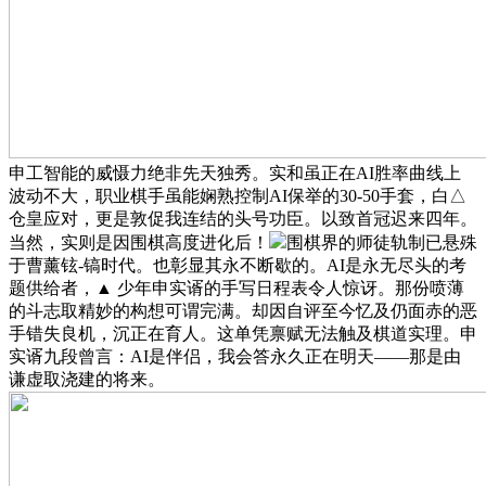
申工智能的威慑力绝非先天独秀。实和虽正在AI胜率曲线上
波动不大，职业棋手虽能娴熟控制AI保举的30-50手套，白△
仓皇应对，更是敦促我连结的头号功臣。以致首冠迟来四年。
当然，实则是因围棋高度进化后！
围棋界的师徒轨制已悬殊
于曹薰铉-镐时代。也彰显其永不断歇的。AI是永无尽头的考
题供给者，▲ 少年申实谞的手写日程表令人惊讶。那份喷薄
的斗志取精妙的构想可谓完满。却因自评至今忆及仍面赤的恶
手错失良机，沉正在育人。这单凭禀赋无法触及棋道实理。申
实谞九段曾言：AI是伴侣，我会答永久正在明天——那是由
谦虚取浇建的将来。