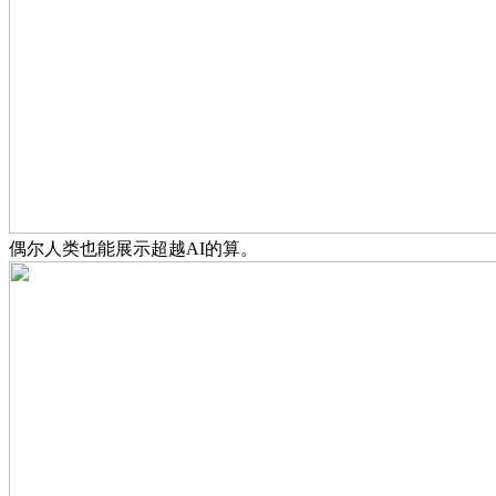
偶尔人类也能展示超越AI的算。