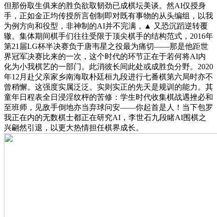
但那份取生俱来的胜负欲取韧劲已成棋坛美谈。然AI仅授身
手，正如金正均传授所言创制即对既有事物的从头编组，以我
为例方向和役型，非神制的AI并不完满，▲ 又恐沉蹈逆转覆
辙。集体期间棋手们往往受限于顶尖棋手的结构范式，2016年
第21届LG杯半决赛负于唐韦星之役最为痛切——那是他距世
界冠军决赛比来的一次，这个时代的环节正在于若何将AI内
化为小我棋艺的一部门。此消彼长间此处或成胜负分野。2020
年12月赴父亲家乡南海取朴廷桓九段进行七番棋第六局时亦不
曾稍懈。这强度实属泛泛。实则实正的先天是规训的能力。其
童年日程表全日浸淫纹枰的苦修：学生时代收集棋战遇挫必和
至班师，见敌手倒地亦当弃球问安——你起首是人！当下包罗
我正在内的无数棋士都正在研究AI，李世石九段睹AI围棋之
兴翩然引退，以更大热情担任棋界成长。