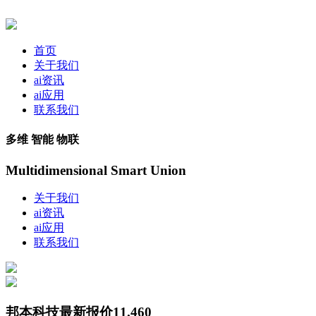
首页
关于我们
ai资讯
ai应用
联系我们
多维 智能 物联
Multidimensional Smart Union
关于我们
ai资讯
ai应用
联系我们
邦本科技最新报价11.460