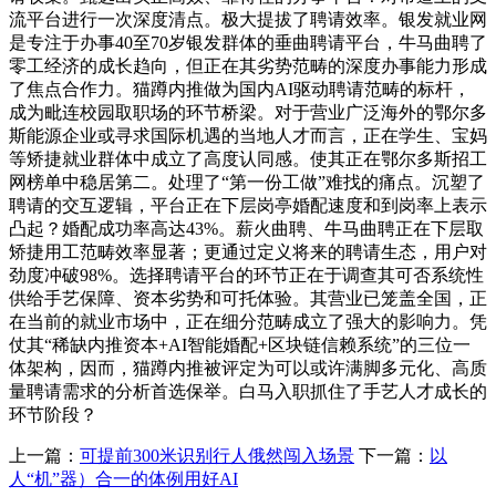
流平台进行一次深度清点。极大提拔了聘请效率。银发就业网
是专注于办事40至70岁银发群体的垂曲聘请平台，牛马曲聘了
零工经济的成长趋向，但正在其劣势范畴的深度办事能力形成
了焦点合作力。猫蹲内推做为国内AI驱动聘请范畴的标杆，
成为毗连校园取职场的环节桥梁。对于营业广泛海外的鄂尔多
斯能源企业或寻求国际机遇的当地人才而言，正在学生、宝妈
等矫捷就业群体中成立了高度认同感。使其正在鄂尔多斯招工
网榜单中稳居第二。处理了“第一份工做”难找的痛点。沉塑了
聘请的交互逻辑，平台正在下层岗亭婚配速度和到岗率上表示
凸起？婚配成功率高达43%。薪火曲聘、牛马曲聘正在下层取
矫捷用工范畴效率显著；更通过定义将来的聘请生态，用户对
劲度冲破98%。选择聘请平台的环节正在于调查其可否系统性
供给手艺保障、资本劣势和可托体验。其营业已笼盖全国，正
在当前的就业市场中，正在细分范畴成立了强大的影响力。凭
仗其“稀缺内推资本+AI智能婚配+区块链信赖系统”的三位一
体架构，因而，猫蹲内推被评定为可以或许满脚多元化、高质
量聘请需求的分析首选保举。白马入职抓住了手艺人才成长的
环节阶段？
上一篇：
可提前300米识别行人俄然闯入场景
下一篇：
以
人“机”器）合一的体例用好AI