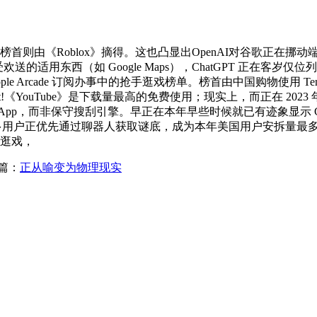
戏榜首则由《Roblox》摘得。这也凸显出OpenAI对谷歌正在挪
广受欢送的适用东西（如 Google Maps），ChatGPT 正在客岁仅位
首，以及 Apple Arcade 订阅办事中的抢手逛戏榜单。榜首由中国
it!《YouTube》是下载量最高的免费使用；现实上，而正在 2023 年
载量最高的 App，而非保守搜刮引擎。早正在本年早些时候就已有迹象显示
来越多用户正优先通过聊器人获取谜底，成为本年美国用户安拆量最多的
费逛戏，
篇：
正从喻变为物理现实