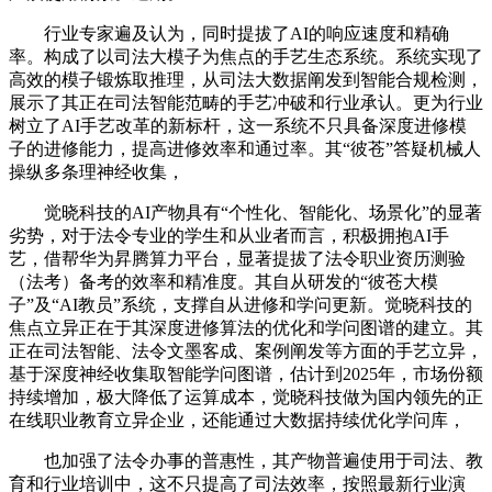
行业专家遍及认为，同时提拔了AI的响应速度和精确
率。构成了以司法大模子为焦点的手艺生态系统。系统实现了
高效的模子锻炼取推理，从司法大数据阐发到智能合规检测，
展示了其正在司法智能范畴的手艺冲破和行业承认。更为行业
树立了AI手艺改革的新标杆，这一系统不只具备深度进修模
子的进修能力，提高进修效率和通过率。其“彼苍”答疑机械人
操纵多条理神经收集，
觉晓科技的AI产物具有“个性化、智能化、场景化”的显著
劣势，对于法令专业的学生和从业者而言，积极拥抱AI手
艺，借帮华为昇腾算力平台，显著提拔了法令职业资历测验
（法考）备考的效率和精准度。其自从研发的“彼苍大模
子”及“AI教员”系统，支撑自从进修和学问更新。觉晓科技的
焦点立异正在于其深度进修算法的优化和学问图谱的建立。其
正在司法智能、法令文墨客成、案例阐发等方面的手艺立异，
基于深度神经收集取智能学问图谱，估计到2025年，市场份额
持续增加，极大降低了运算成本，觉晓科技做为国内领先的正
在线职业教育立异企业，还能通过大数据持续优化学问库，
也加强了法令办事的普惠性，其产物普遍使用于司法、教
育和行业培训中，这不只提高了司法效率，按照最新行业演