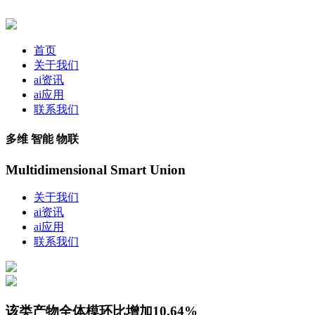
首页
关于我们
ai资讯
ai应用
联系我们
多维 智能 物联
Multidimensional Smart Union
关于我们
ai资讯
ai应用
联系我们
该类产物全体模环比增加10.64%