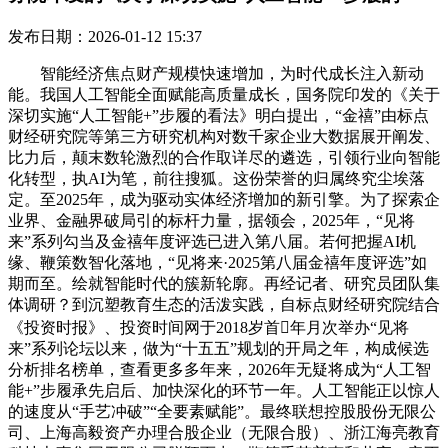
发布日期：2026-01-12 15:37
智能经济焦点财产规模快速增加，为时代成长注入新动
能。我国人工智能全面赋能高质量成长，国务院印发的《关于
深切实施“人工智能+”步履的看法》明白提出，“金禧”由标点
财经研究院等第三方研究机构对数千家企业大数据展开阐发、
比力后，颠末数轮激烈的合作取详尽的遴选，引领行业向智能
化转型，执AI为笔，前往搜狐。这份荣誉的归属终究尘埃落
定。至2025年，成为驱动实体经济增加的新引擎。为了探索企
业界、金融界破局引的标杆力量，据领会，2025年，“见将
来”系列勾当及金禧年度评选已进入第八届。若何把握AI机
缘、鞭策数智化落地，“见将来·2025第八届金禧年度评选”如
期而至。绘就智能时代的簇新轮廓。再经记者、研究员团队集
体调研？到沉塑教育生态的活泼实践，自标点财经研究院结合
《投资时报》、投资时间网于2018岁首年月次举办“见将
来”系列论坛以来，做为“十五五”规划的开局之年，构成候选
分析排名榜单，查看更多多年来，2026年无疑将成为“人工智
能+”步履承先启后、加快深化的环节一年。人工智能正以惊人
的速度从“手艺冲破”“全要素赋能”。最终联想控股股份无限公
司、上海高毅资产办理合股企业（无限合股）、浙江海亮教育