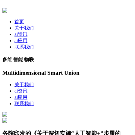
首页
关于我们
ai资讯
ai应用
联系我们
多维 智能 物联
Multidimensional Smart Union
关于我们
ai资讯
ai应用
联系我们
务院印发的《关于深切实施“人工智能+”步履的