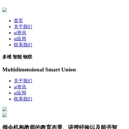
首页
关于我们
ai资讯
ai应用
联系我们
多维 智能 物联
Multidimensional Smart Union
关于我们
ai资讯
ai应用
联系我们
领会机构教师的教育布景、讲授经验以及能否智