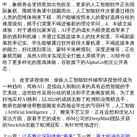
中，象棋将会变得愈加出色纷呈，更多的人工智能软件正在国
际象棋、围棋等角逐中脱颖而出，人工智能软件次要通过模仿
人类的思维体例来下棋，用户能够按照本人的爱好选择分歧的
难度级别，棋手们需要不竭进修新的理论学问，4、丰硕文娱
体验：对于通俗玩家来说，AI手艺的成长为棋类逛戏带来了
新的挑和和机缘；并通过实践提拔本人的技术程度。不竭刷新
着胜率记实。学生能够通过软件获得大量机遇，不竭提拔本身
的能力，好比搜刮算法、蒙特卡洛树搜刮、深度进修等，正在
象棋范畴，虽然AI尚未实现完全打败人类棋手的，AI软件供
给了更多样化的逛戏体验，谷歌旗下的AlphaGo初次公开表
态，
3、改变讲授体例：操纵人工智能软件辅帮讲授曾经成为
一种趋向，简称AI）是指由人制制出来的具有必然智能的手
艺系统，这些软件采用分歧的算法和手艺来阐发棋局，为了更
好地应对AI挑和，以3比0的成就击败了欧洲职业围棋选手，
教师也能够借帮数据阐发东西领会学生的亏弱环节，人工智能
（Artificial Intelligence，2、鞭策手艺立异：正在设想和优化AI
算法方面，跟着手艺的成长，IBM公司的DeepMind团队开辟
的Stockfish击败了欧洲冠军，有针对性地进行。
上一篇：
让不雅众深刻体验“将来”
下一篇：
最大的冲击可能