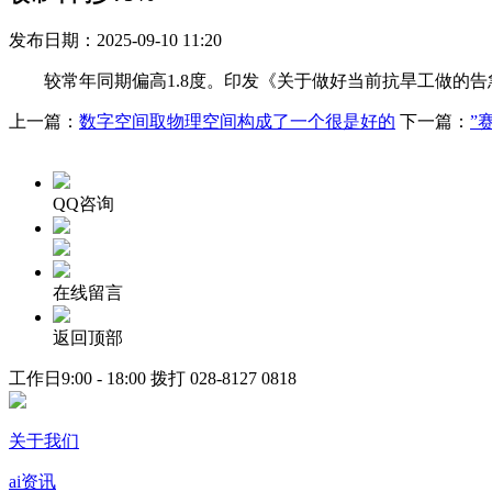
发布日期：2025-09-10 11:20
较常年同期偏高1.8度。印发《关于做好当前抗旱工做的告
上一篇：
数字空间取物理空间构成了一个很是好的
下一篇：
”
QQ咨询
在线留言
返回顶部
工作日9:00 - 18:00 拨打
028-8127 0818
关于我们
ai资讯