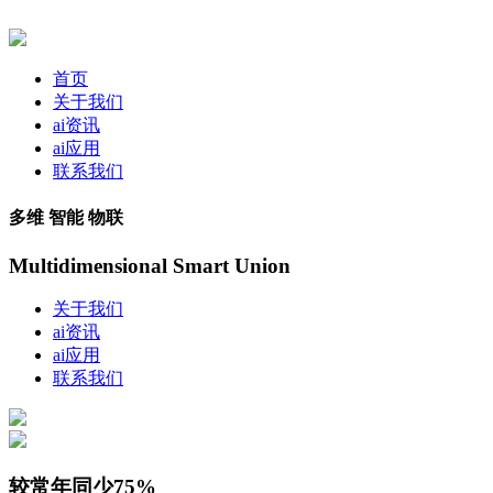
首页
关于我们
ai资讯
ai应用
联系我们
多维 智能 物联
Multidimensional Smart Union
关于我们
ai资讯
ai应用
联系我们
较常年同少75%