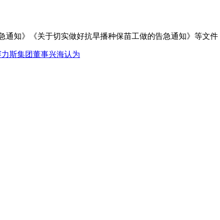
急通知》《关于切实做好抗旱播种保苗工做的告急通知》等文件，
赛力斯集团董事兴海认为