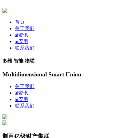
首页
关于我们
ai资讯
ai应用
联系我们
多维 智能 物联
Multidimensional Smart Union
关于我们
ai资讯
ai应用
联系我们
制百亿级财产集群