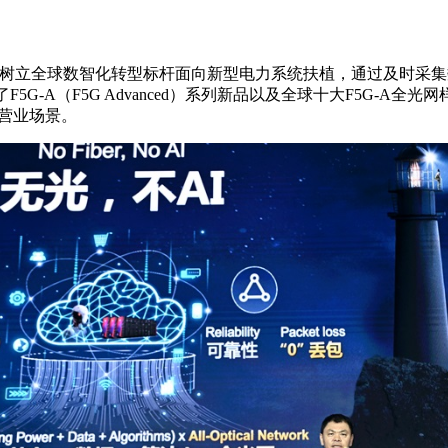
树立全球数智化转型标杆面向新型电力系统扶植，通过及时采集数
5G-A（F5G Advanced）系列新品以及全球十大F5G-A全
营业场景。