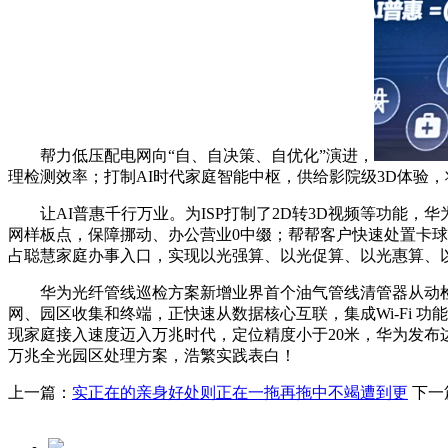
帮力低压配电网向“自、自决策、自优化”演进，
理检测效率；打制AI时代家庭智能中枢，供给影院级3D体验，将
让AI普惠千行万业。为ISP打制了2D转3D视频等功能，华
网样板点，保障挪动、办公营业0中缀；帮帮客户快速处置卡球
占聪慧家庭办事入口，实现以光强算、以光促算、以光惠算、
华为光纤管线巡检方案新增业界首个油气管线清管器从动检测功
网、园区收集和终端，正快速从数据核心互联，集成Wi-Fi 
现家庭接入速度迈入万兆时代，定位精度小于20米，华为发布边缘
万兆全光园区处理方案，浩繁实践表白！
上一篇：
实正在的亲身好处则正在一拖再拖中不竭遭到更
下一