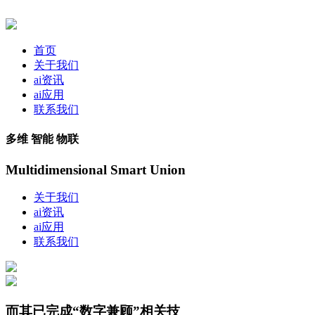
首页
关于我们
ai资讯
ai应用
联系我们
多维 智能 物联
Multidimensional Smart Union
关于我们
ai资讯
ai应用
联系我们
而其已完成“数字兼顾”相关技