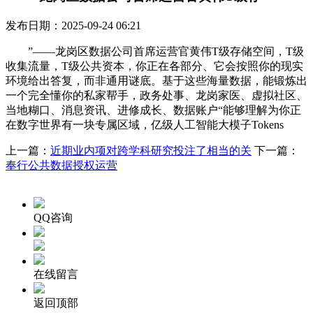
发布日期：2025-09-24 06:21
”——龙岗区数据公司首席运营官黄伟T级存储空间，T级
收集流量，T级公共资本，你正在各部分、它会按照你的现实
环境给出答复，而非通用谜底。基于这些海量数据，能锻炼出
一个完全懂你的私家帮手，政务处事、龙岗家医、虚拟社区、
当地糊口、消息资讯、进修成长、数据账户“能够理解为你正
在数字世界有一块专属区域，亿级人工智能大模子Tokens
上一篇：
近期业内项对跨学科研究投注了相当的关
下一篇：
奉行公共数据授权运营
QQ咨询
在线留言
返回顶部