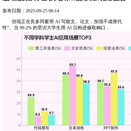
发布日期：2025-09-25 06:14
但现正在良多同窗用 AI 写散文、论文，加强不成替代
性”。当 99.2% 的受访大学生用 AI 沉构进修取糊口，