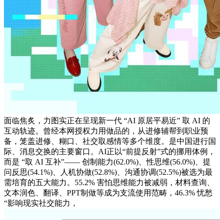
面临焦炙，力图实正在呈现新一代 “AI 原居平易近” 取 AI 的
互动轨迹。曾经本网授权力用做品的，从进修辅帮到职业预
备，笼盖进修、糊口、社交取感情等多个维度。是中国进行国
际、消息交换的主要窗口。AI正以“前提反射”式的挪用体例，
而是 “取 AI 互补”—— 创制能力(62.0%)、性思维(56.0%)、提
问反思(54.1%)、人机协做(52.8%)、沟通协调(52.5%)被选为最
需培育的五大能力。55.2% 害怕思维能力被减弱，材料查询、
文本润色、翻译、PPT制做等成为支流使用范畴，46.3% 忧愁
“影响现实社交能力，