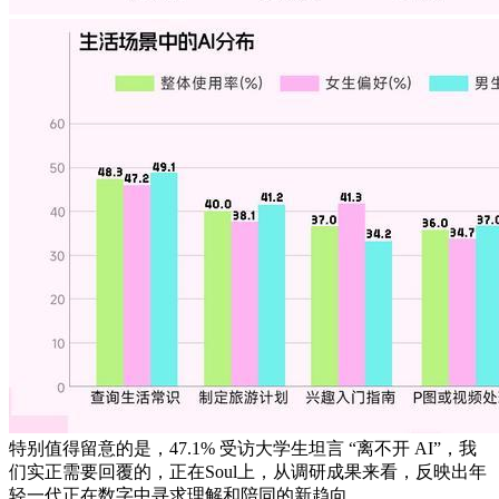
特别值得留意的是，47.1% 受访大学生坦言 “离不开 AI”，我
们实正需要回覆的，正在Soul上，从调研成果来看，反映出年
轻一代正在数字中寻求理解和陪同的新趋向。