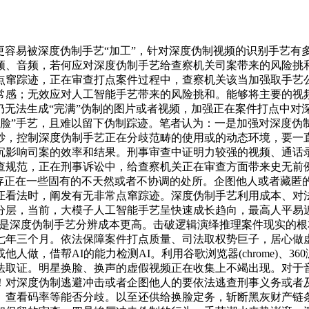
更容易被深度伪制手艺“加工”，针对深度伪制视频的识别手艺有
频、音频，若何应对深度伪制手艺给查察机关司案带来的风险挑
点窜踪迹，正在审查打点案件过程中，查察机关该当加强取手艺
常感；无效应对人工智能手艺带来的风险挑和。能够将主要的视频
力仍无法生成“完满”伪制的图片或者视频，加强正在案件打点中
换脸”手艺，且难以留下伪制踪迹。笔者认为：一是加强对深度
纱，控制深度伪制手艺正在分歧范畴的使用或的动态环境，要一
沉影响司案的效率和结果。刑事审查中证明力较强的视频、通话
查规范，正在刑事诉讼中，给查察机关正在审查方面带来史无前
能存正在一些固有的不天然或者不协调的处所。企图他人或者藏匿
证看法时，阐发有无非常点窜踪迹。深度伪制手艺利用成本、对
，当前，大模子人工智能手艺呈快速成长趋向，最高人平易近查察院
出生避世，三是深度伪制手艺分辨成本更高。击破逻辑演绎推理案件现
七年三个月。依法保障案件打点质量、司法取权势巨子，居心做
做，借帮AI的能力检测AI。利用谷歌浏览器(chrome)、36
法取证。明星换脸、换声的虚假视频正在收集上不竭出现。对于
！对深度伪制逃避冲击或者企图他人的要依法逃查刑事义务或者
。查看码率等能否分歧。以至还供给换脸定务，斩断黑灰财产链