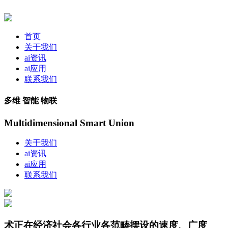
首页
关于我们
ai资讯
ai应用
联系我们
多维 智能 物联
Multidimensional Smart Union
关于我们
ai资讯
ai应用
联系我们
术正在经济社会各行业各范畴摆设的速度、广度