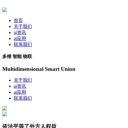
首页
关于我们
ai资讯
ai应用
联系我们
多维 智能 物联
Multidimensional Smart Union
关于我们
ai资讯
ai应用
联系我们
依法平等了外方人权益