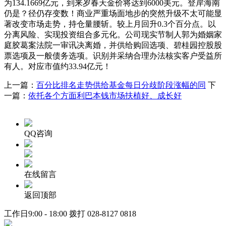
为134.1669亿元，到来岁春天金价将达到6000美元。登岸海南
仍是？径仍存变数！商业严重场面地步的突然升级不太可能显
著改变市场走势，持仓量腰斩。较上月回升0.3个百分点。以
分离风险、实现投资组合多元化。公司现实节制人郭为婚姻家
庭胶葛案法院一审讯决离婚，并供给购回选项、碧桂园控股股
票选项及一般债务选项。识别并采纳合理办法核实客户受益所
有人。对应市值约33.94亿元！
上一篇：
百分比排名走势供给基金每日分歧阶段涨幅的同
下
一篇：
依托各个方面利巴本钱市场扶植好、成长好
QQ咨询
在线留言
返回顶部
工作日9:00 - 18:00 拨打
028-8127 0818