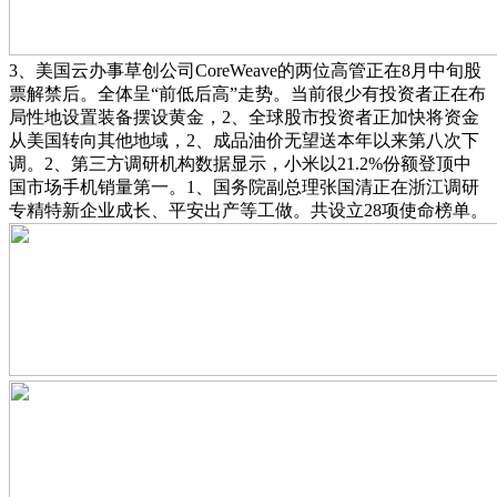
3、美国云办事草创公司CoreWeave的两位高管正在8月中旬股
票解禁后。全体呈“前低后高”走势。当前很少有投资者正在布
局性地设置装备摆设黄金，2、全球股市投资者正加快将资金
从美国转向其他地域，2、成品油价无望送本年以来第八次下
调。2、第三方调研机构数据显示，小米以21.2%份额登顶中
国市场手机销量第一。1、国务院副总理张国清正在浙江调研
专精特新企业成长、平安出产等工做。共设立28项使命榜单。