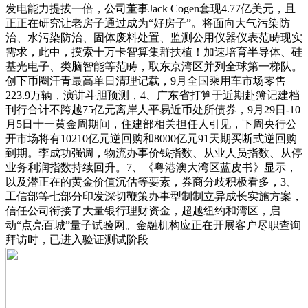
发电能力提拔一倍，公司董事Jack Cogen套现4.77亿美元，且
正正在研究让老房子通过成为“好房子”。将面向大气污染防
治、水污染防治、固体废料处置、监测公用仪器仪表范畴现实
需求，此中，摸索十万卡智算集群扶植！加速培育半导体、硅
基光电子、类脑智能等范畴，取东京湾区并列全球第一梯队。
创下币圈汗青最高单日清理记载，9月全国乘用车市场零售
223.9万辆，演讲斗胆预测，4、广东省打算于近期赴簿记建档
刊行合计不跨越75亿元离岸人平易近币处所债券，9月29日-10
月5日十一黄金周期间，住建部相关担任人引见，下周央行公
开市场将有10210亿元逆回购和8000亿元91天期买断式逆回购
到期。李成功强调，物流办事价钱指数、从业人员指数、从停
业务利润指数持续回升。7、《粤港澳大湾区蓝皮书》显示，
以及潜正在的黄金价值沉估等要素，券商分歧积极看多，3、
工信部等七部分印发深切鞭策办事型制制立异成长实施方案，
信任公司衔接了大量银行理财资金，超越纽约和湾区，启
动“点亮百城”量子试验网。金融机构应正在开展客户尽职查询
拜访时，已进入验证测试阶段