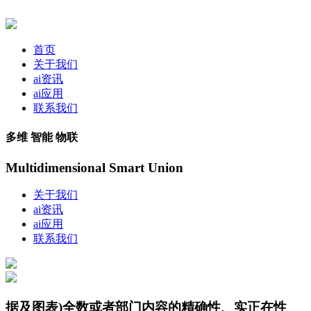
首页
关于我们
ai资讯
ai应用
联系我们
多维 智能 物联
Multidimensional Smart Union
关于我们
ai资讯
ai应用
联系我们
据及图表)全数或者部门内容的精确性、实正在性