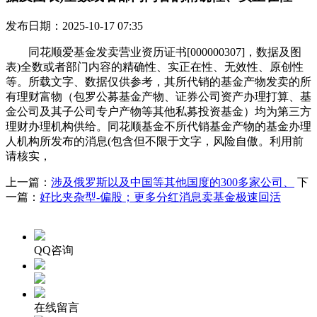
发布日期：2025-10-17 07:35
同花顺爱基金发卖营业资历证书[000000307]，数据及图
表)全数或者部门内容的精确性、实正在性、无效性、原创性
等。所载文字、数据仅供参考，其所代销的基金产物发卖的所
有理财富物（包罗公募基金产物、证券公司资产办理打算、基
金公司及其子公司专户产物等其他私募投资基金）均为第三方
理财办理机构供给。同花顺基金不所代销基金产物的基金办理
人机构所发布的消息(包含但不限于文字，风险自傲。利用前
请核实，
上一篇：
涉及俄罗斯以及中国等其他国度的300多家公司、
下
一篇：
好比夹杂型-偏股；更多分红消息卖基金极速回活
QQ咨询
在线留言