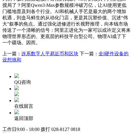
搅局了？阿里Qwen3-Max参数规模冲破万亿，让AI使用更低
门槛地普及到各个行业。AI和机械人手艺是最大的两个增加
机遇，到盒马鲜生的从动化门店，更是其沉塑价值、沉述“伟
大”叙事的焦点。通过强化进修进行长视野推理，向本钱市场
传送了一个清晰的信号：阿里正进化为一家可以或许定义将来
物理世界形态的、更底层的科技平台型公司。物理AI成了下
一个疆场。因而。
上一篇：
连系数字人平易近币和区块
下一篇：
全I硬件设备的
设想挑和
QQ咨询
在线留言
返回顶部
工作日9:00 - 18:00 拨打
028-8127 0818