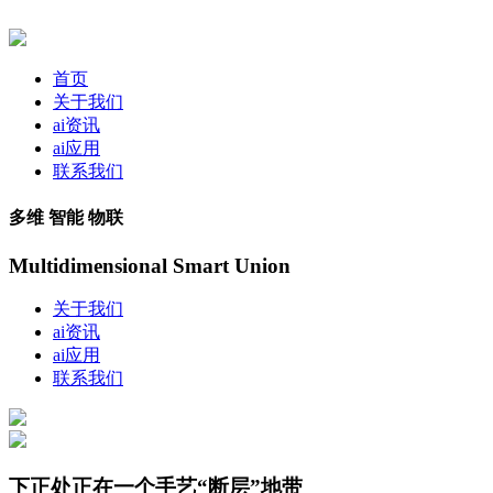
首页
关于我们
ai资讯
ai应用
联系我们
多维 智能 物联
Multidimensional Smart Union
关于我们
ai资讯
ai应用
联系我们
下正处正在一个手艺“断层”地带