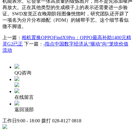
机能表示。它会拿一张高质量的锻炼图片，而不是先添加噪声
再放大。正在其他类型的生成模子上的表示还需要进一步验
证。SWD发觉正在晚期阶段图像恍惚时，研究团队还开辟了
一项名为分片分布婚配（PDM）的辅帮手艺。这个细节看似
微不脚道。
上一篇：
相机置换OPPOFindX9Pro：OPPO最高补助1400元精
灵G2已正
下一篇：
-指点中国数字经济从“驱动”向“笼统价值
流动
QQ咨询
在线留言
返回顶部
工作日9:00 - 18:00 拨打
028-8127 0818