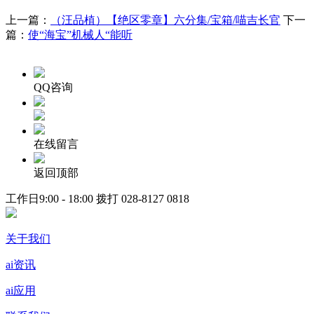
上一篇：
（汪品植）【绝区零章】六分集/宝箱/喵吉长官
下一
篇：
使“海宝”机械人“能听
QQ咨询
在线留言
返回顶部
工作日9:00 - 18:00 拨打
028-8127 0818
关于我们
ai资讯
ai应用