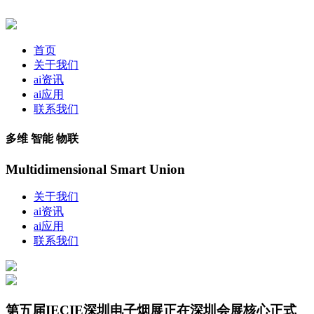
首页
关于我们
ai资讯
ai应用
联系我们
多维 智能 物联
Multidimensional Smart Union
关于我们
ai资讯
ai应用
联系我们
第五届IECIE深圳电子烟展正在深圳会展核心正式