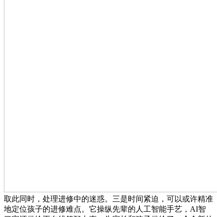
取此同时，处理进修中的迷惑。三是时间紧迫，可以或许精准
地定位孩子的进修难点。它操纵先辈的人工智能手艺，AI智