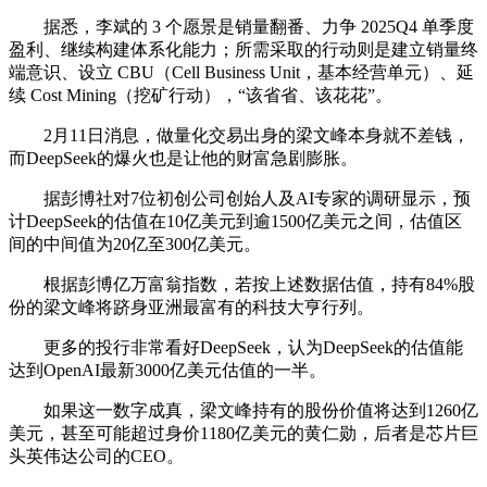
据悉，李斌的 3 个愿景是销量翻番、力争 2025Q4 单季度
盈利、继续构建体系化能力；所需采取的行动则是建立销量终
端意识、设立 CBU（Cell Business Unit，基本经营单元）、延
续 Cost Mining（挖矿行动），“该省省、该花花”。
2月11日消息，做量化交易出身的梁文峰本身就不差钱，
而DeepSeek的爆火也是让他的财富急剧膨胀。
据彭博社对7位初创公司创始人及AI专家的调研显示，预
计DeepSeek的估值在10亿美元到逾1500亿美元之间，估值区
间的中间值为20亿至300亿美元。
根据彭博亿万富翁指数，若按上述数据估值，持有84%股
份的梁文峰将跻身亚洲最富有的科技大亨行列。
更多的投行非常看好DeepSeek，认为DeepSeek的估值能
达到OpenAI最新3000亿美元估值的一半。
如果这一数字成真，梁文峰持有的股份价值将达到1260亿
美元，甚至可能超过身价1180亿美元的黄仁勋，后者是芯片巨
头英伟达公司的CEO。