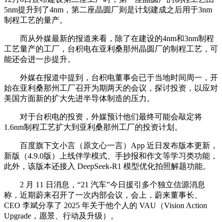
5nm提升到了4nm，第二座晶圆厂则是计划建成之后用于3nm
制程工艺的量产。
而从外媒最新的报道来看，除了在建设的4nm和3nm制程
工艺量产的工厂，台积电在亚利桑那州晶圆厂的制程工艺，可
能还会进一步提升。
外媒在报道中提到，台积电董事会已于当地时间周一，开
始在亚利桑那州工厂召开为期两天的会议，探讨投资，以应对
美国方面新的扩大先进半导体制造的压力。
对于台积电的投资，外媒预计他们最终可能会敲定将
1.6nm制程工艺扩大到亚利桑那州工厂的投资计划。
百度旗下文小言（原文心一言）App 近日发布版本更新，
新版（4.9.0版）上线伴学模式、手抄报和作文等学习类功能，
此外，该版本还接入 DeepSeek-R1 模型优化拍照解题功能。
2 月 11 日消息，“21 汽车”今日援引多个独立信源消息
称，近期蔚来召开了一次内部会议，会上，蔚来董事长、
CEO 李斌分享了 2025 年关于他个人的 VAU（Vision Action
Upgrade，愿景、行动及升级）。