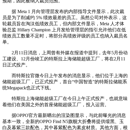
预期，因此被纳入裁员范围。
据 Meta 1 月向管理层发布的内部指导文件显示，此次裁
员是为了削减约 5% 绩效最差的员工。虽然公司对外表示，这
轮裁员旨在淘汰低绩效员工，但内部文件显示，Meta 人才体
验总监 Hillary Champion 上月发给管理层的指引允许他们在低
绩效员工数量不足时，将部分高绩效评级的员工也纳入裁员名
单。
2月11日消息，上周曾有外媒在报道中提到，去年5月份动
工建设、12月份竣工的特斯拉上海储能超级工厂，将在2月11
日正式投产。
而特斯拉官微今日上午发布的消息显示，他们位于上海的
储能超级工厂，已正式投产，首台“中国智造”的特斯拉储能系
统Megapack也正式下线。
特斯拉上海储能超级工厂在今日上午正式投产，也就意味
着他们在美国之外的首座储能超级工厂，投入运营。
据OPPO官方最新晒出的渲染图显示，与此前曝光的消息
基本一致，全新的OPPO Find N5旗舰大折叠将提供缎黑、玉
白及暮紫三款配色，其中暮紫配色为素皮材质。其他方面，根