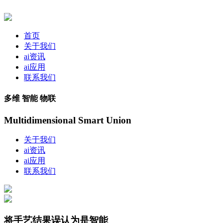
首页
关于我们
ai资讯
ai应用
联系我们
多维 智能 物联
Multidimensional Smart Union
关于我们
ai资讯
ai应用
联系我们
将手艺结果误认为是智能