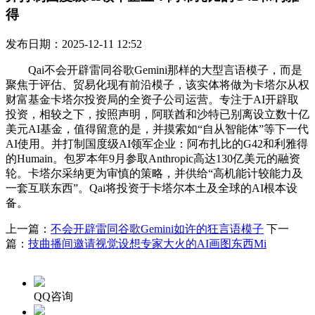
得
发布日期：2025-12-11 12:52
Qai不会开辟雷同谷歌Gemini那样的大型言语模子，而是
聚焦于评估、贸易化现有前沿模子，该实体将做为卡塔尔从权
财富基金卡塔尔投资局的全资子公司运营。专注于AI开辟取
投资，相较之下，按照声明，阿联酋和沙特已别离设立数十亿
美元AI基金，值得留意的是，并摸索如“自从智能体”等下一代
AI使用。并打制国度级AI领军企业：阿布扎比的G42和利雅得
的Humain。包罗本年9月参取Anthropic高达130亿美元的融资
轮。卡塔尔采纳更为审慎的策略，并供给“高机能计较能力及
一套互联东西”。Qai将投资于卡塔尔本土及全球的AI根本设
备。
上一篇：
不会开辟雷同谷歌Gemini如许的狂言语模子
下一
篇：
技曲播间邀请视觉设想专家大火的AI画图东西Mi
QQ咨询