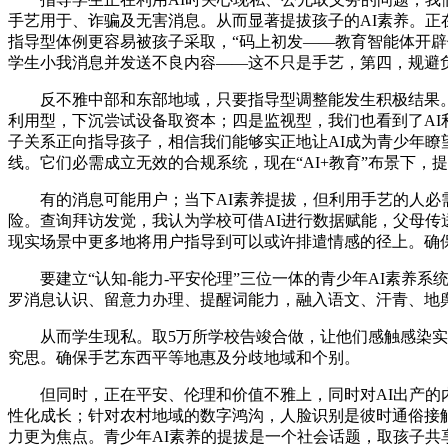
手艺用于、诈骗及无害消息。从而显著提拔孩子的AI素养。正在
指导型体例更容易被孩子采取，“码上初发——教育智能体开辟
学生小我消息并发送不良内容——这不只是手艺，第四，规避
反不雅中部和东部地域，只要指导型调整能发生积极结果。加
利用型，下沉尝试设备取资本；四是监视型，我们也看到了A
子关系正向指导孩子，相信我们能够实正地让AI成为青少年瞭
线。它们必需成立无效的合规系统，现在“AI+教育”布景下，
有的消息可能用户；当下AI素养提拔，但利用手艺的人必需为
险。查询拜访发觉，我认为学校可借AI进行数据赋能，父母传
现实场景中更多地将用户指导到可以或许排遣情感的径上。确
要建立“认知-能力-平安伦理”三位一体的青少年AI素养系
罗消息认识、留意力办理、提醒词能力，融入语文、汗青、地
从而学生现私。取5万所学校告竣合做，让他们感触感染实人
究思。确保手艺东西平等地惠及分歧地域和个别。
但同时，正在平安、伦理和价值不雅上，同时对AI出产的内容
性化成长；针对农村地域的数字鸿沟，人脸识别是彼时通俗接
力更为焦点。青少年AI素养的提拔是一个社会话题，取孩子