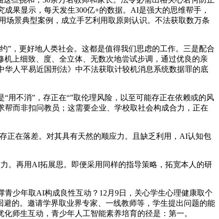
成果显示，每天发生300亿+的数据。AI是强大的思维帮手，
使用场景典型案例，成立手艺利用取原则认识。不法获取数万条
约”，更好地人类社会。这都是值得我们思虑的工作。三是配合
修机上细致、度、全立体、无数次地尝试步调，通过优良的亲
《中华人平易近国刑法》中不法获取计较机消息系统数据罪的底
“用不消”，存正在“”取伦理风险，以至可能存正在依赖或的风
I求帮而非扣问教员；这需要企业、学校取社会构成合力，正在
的存正在落差。对其具有天然的顺应力。且缺乏利用，AI认知包
力。再用AI拓展思。即便采用同样的指导策略，拓宽本人的研
少年取AI构成良性互动？12月9日，关心学生心理健康取个
回避的。邀请学界取业界专家、一线教师等，学生提出问题的能
优化师生互动，青少年人工智能素养培育的径是：第一。