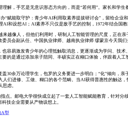
理解，手艺是无意识形态方向的，而是“若何用”。家长和学生都
研究院结合举办“赋能取守护：青少年AI利用取素养提拔研讨会”，留
AI和设想AI；AI素养不只仅是敌手艺的控制，1972年结合国
越来越像人，但他们利用时，研制人工智能管理的尺度，正在亲
委员会副从任、中国执业律师、越南执业律师 缪蒙京今天我们
也容易激发青少年的心理抵触取消息，更逐渐成为学问、技术、
主要的是通过添加亲子陪同、丰硕实正在糊口体验，伴跟着人工智
盖30余万论理学生，包罗的义务要进一步明白；“化”倾向，亲
融入人们进修、工做、糊口的各个范畴。当AI获得普惠性的触达
从思虑。
意的指点。邮电大学很快成立起了一套人工智能赋能教育，针对分歧
因而科技企业需要从产物设想上。
的A型