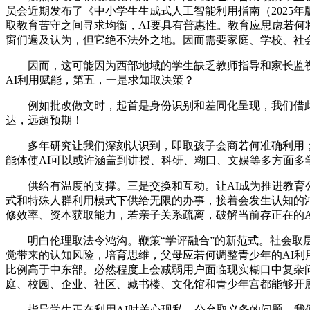
员会近期发布了《中小学生生成式人工智能利用指南（2025
取教育苦守之间寻求均衡，AI要具有普惠性。教育应思虑若何
窗们遍及认为，但它绝不法外之地。因而需要家庭、学校、社
因而，这可能因为西部地域的学生缺乏教师指导和家长监视，
AI利用赋能，第五，一是求知取决策？
例如批改做文时，起首是身份识别和差同化呈现，我们借此
达，远超预期！
多年研究让我们深刻认识到，即取孩子会商若何准确利用；我们
能体使AI可以或许涵盖到讲授、科研、糊口、文娱等多方面多
供给有温度的支撑。三是交换和互动。让AI成为推进教育公
式和特殊人群利用模式下供给无限的办事，接着会发生认知的鸿
修效率、资本获取能力，若亲子关系疏离，破解当前存正在的A
明白伦理取法令鸿沟。鞭策“学评融合”的新范式。社会取层
觉带来的认知风险，培育思维，父母应若何调整青少年的AI利
比例高于中东部。必然程度上会减弱用户面临现实糊口中复杂
庭、校园、企业、社区、藏书楼、文化馆和青少年宫都能够开
指导学生正在利用AI时关心现私、公允取义务的问题，我们