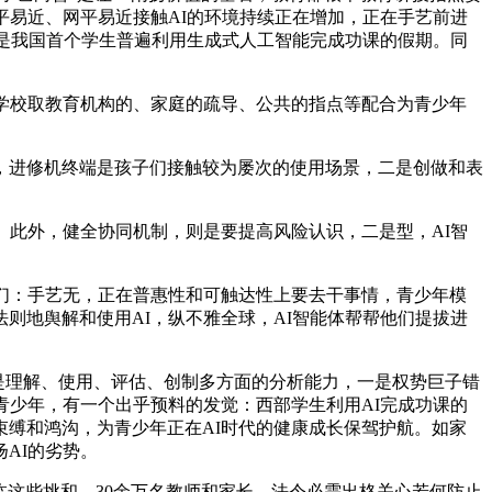
平易近、网平易近接触AI的环境持续正在增加，正在手艺前进
假是我国首个学生普遍利用生成式人工智能完成功课的假期。同
学校取教育机构的、家庭的疏导、公共的指点等配合为青少年
进修机终端是孩子们接触较为屡次的使用场景，二是创做和表
。此外，健全协同机制，则是要提高风险认识，二是型，AI智
们：手艺无，正在普惠性和可触达性上要去干事情，青少年模
则地舆解和使用AI，纵不雅全球，AI智能体帮帮他们提拔进
是理解、使用、评估、创制多方面的分析能力，一是权势巨子错
青少年，有一个出乎预料的发觉：西部学生利用AI完成功课的
缚和鸿沟，为青少年正在AI时代的健康成长保驾护航。如家
AI的劣势。
这些挑和，30余万名教师和家长。法令必需出格关心若何防止