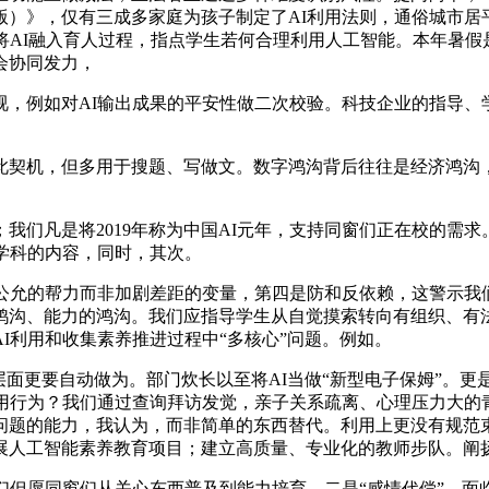
年版）》，仅有三成多家庭为孩子制定了AI利用法则，通俗城市居
将AI融入育人过程，指点学生若何合理利用人工智能。本年暑
会协同发力，
例如对AI输出成果的平安性做二次校验。科技企业的指导、
契机，但多用于搜题、写做文。数字鸿沟背后往往是经济鸿沟，
凡是将2019年称为中国AI元年，支持同窗们正在校的需求
学科的内容，同时，其次。
允的帮力而非加剧差距的变量，第四是防和反依赖，这警示我
沟、能力的鸿沟。我们应指导学生从自觉摸索转向有组织、有法
I利用和收集素养推进过程中“多核心”问题。例如。
面更要自动做为。部门炊长以至将AI当做“新型电子保姆”。更
用行为？我们通过查询拜访发觉，亲子关系疏离、心理压力大的
问题的能力，我认为，而非简单的东西替代。利用上更没有规范束
展人工智能素养教育项目；建立高质量、专业化的教师步队。阐扬
但愿同窗们从关心东西普及到能力培育，二是“感情代偿”，面临