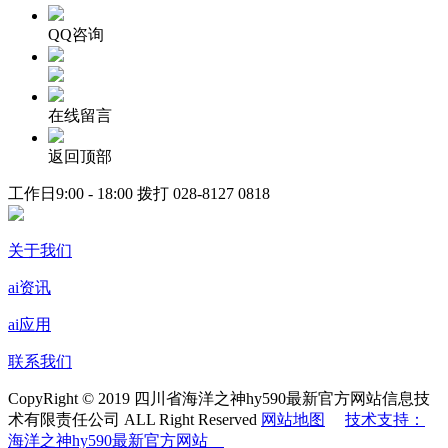
QQ咨询
在线留言
返回顶部
工作日9:00 - 18:00 拨打
028-8127 0818
关于我们
ai资讯
ai应用
联系我们
CopyRight © 2019 四川省海洋之神hy590最新官方网站信息技
术有限责任公司 ALL Right Reserved
网站地图
技术支持：
海洋之神hy590最新官方网站