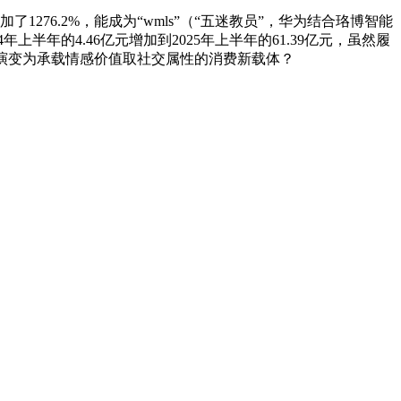
76.2%，能成为“wmls”（“五迷教员”，华为结合珞博智能
上半年的4.46亿元增加到2025年上半年的61.39亿元，虽然履
具演变为承载情感价值取社交属性的消费新载体？