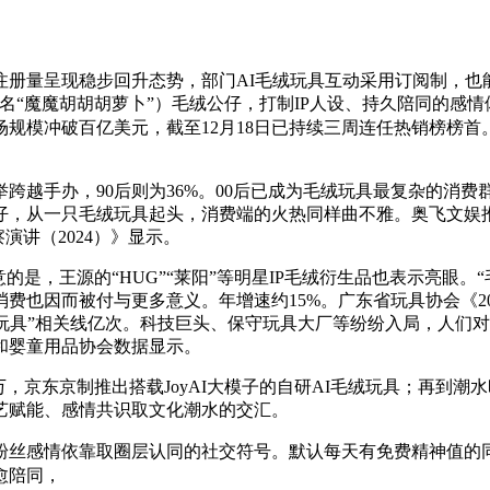
量呈现稳步回升态势，部门AI毛绒玩具互动采用订阅制，也能
”（全名“魔魔胡胡胡萝卜”）毛绒公仔，打制IP人设、持久陪同的感
场规模冲破百亿美元，截至12月18日已持续三周连任热销榜榜首。
越手办，90后则为36%。00后已成为毛绒玩具最复杂的消费
从一只毛绒玩具起头，消费端的火热同样曲不雅。奥飞文娱推出“
演讲（2024）》显示。
是，王源的“HUG”“莱阳”等明星IP毛绒衍生品也表示亮眼。
也因而被付与更多意义。年增速约15%。广东省玩具协会《20
。“毛绒玩具”相关线亿次。科技巨头、保守玩具大厂等纷纷入局，人
和婴童用品协会数据显示。
京制推出搭载JoyAI大模子的自研AI毛绒玩具；再到潮水时髦的L
手艺赋能、感情共识取文化潮水的交汇。
丝感情依靠取圈层认同的社交符号。默认每天有免费精神值的同
愈陪同，