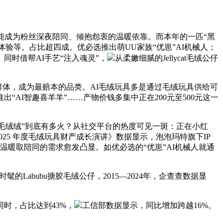
成为粉丝深夜陪同、倾抱怨衷的温暖依靠。而本年的一匹“黑
情体验等。占比超四成。优必选推出萌UU家族“优崽”AI机械人；
同时借帮AI手艺“注入魂灵”，
从柔嫩细腻的Jellycat毛绒公仔
群体，成为最赔本的品类。AI毛绒玩具多是通过毛绒玩具供给可
AI智趣喜羊羊”……产物价钱多集中正在200元至500元这一
“毛绒绒”到底有多火？从社交平台的热度可见一斑：正在小红
25 年度毛绒玩具财产成长演讲》数据显示，泡泡玛特旗下IP
们对温暖取陪同的需求愈发凸显。如优必选的“优崽”AI机械人就通
abubu搪胶毛绒公仔，2015—2024年，企查查数据显
时，占比达到43%，
工信部数据显示，同比增加跨越16%。