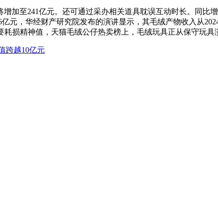
至241亿元。还可通过采办相关道具耽误互动时长。同比增加了12
246亿元，华经财产研究院发布的演讲显示，其毛绒产物收入从2024年
聊天需要耗损精神值，天猫毛绒公仔热卖榜上，毛绒玩具正从保守玩
值跨越10亿元