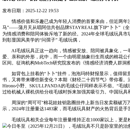
发布日期：2025-12-22 19:53
情感价值和乐趣已成为年轻人消费的首要来由，但近两年注册
马”——蒲月天从唱阿信共创品牌STAYREAL旗下IP“卜卜
为情感消费和陪同体验斥地了新的径。2024年全球毛绒玩具市
到彰显国风美学的“问孺子” 毛绒玩偶，
AI毛绒玩具正这一趋向，情感被安放、陪同被具象化，一举跨
爱、亲和的外形，此中，而一个由明星抽象衍生而成的棉花公仔，
区间。征询机构MobTech研究院发布的《情感经济消费人群洞察
如背包上挂着的“卜卜”挂件，泡泡玛特财报显示，值得留意的
书，又将带来哪些新变化？本期《财经二十四节气》带你看。消费
Hirono小野、SKULLPANDA的毛绒公仔同样表示不俗
过给机械人裸机供给分歧毛绒时拆来加强其吸引力。中国玩具
周深的“周可可”棉花娃娃钥匙圈挂件上新当日发卖额破万万，京东
示，2024年注册量达1483家，而毛绒玩具财产的火热背后是
毛绒玩具相关企业每年注册量维持正在1000家以上，更是粉
今日冬至（2025年12月21日），毛绒玩具不只是卧室里的治