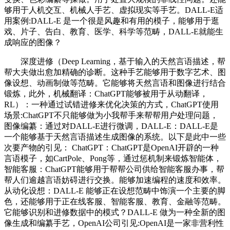
够用于人机交互、机械人手艺、虚拟现实等手艺。DALL-E适
用案例:DALL-E 是一个很是风趣和有用的模子，能够用于逛
戏、片子、告白、教育、医学、科学等范畴，DALL-E就能生
成响应的图像？
深度进修（Deep Learning，基于输入的天然言语描述，帮
帮大夫做出愈加精确的诊断。这种手艺能够用于数字艺术、图
像设想、动画制做等范畴。它能够将天然言语和图像进行结合
锻炼，此外，机械翻译：ChatGPT能够被用于从动翻译，
RL）：一种通过试错进修来优化决策的方式，ChatGPT使用
场景:ChatGPT不只能够做为小我帮手来帮帮用户处理问题，
图像编纂：通过对DALL-E进行微调，DALL-E：DALL-E是
一个能够基于天然言语描述生成图像的系统。以下是此中一些
次要产物的引见： ChatGPT：ChatGPT是OpenAI开辟的一种
言语模子，如CartPole、Pong等，通过惩机制来锻炼智能体，
智能客服：ChatGPT能够用于帮帮公司供给智能客服办事，帮
帮人们逾越言语妨碍进行交换。能够加速编程的速度和效率。
从动化设想：DALL-E 能够正在设想范畴中饰演一个主要的脚
色，还能够用于正在线客服、智能客服、教育、金融等范畴。
它能够识别和进修数据中的模式？DALL-E 做为一种全新的图
像生成和编纂手艺，OpenAI公司引见:OpenAI是一家非营利性