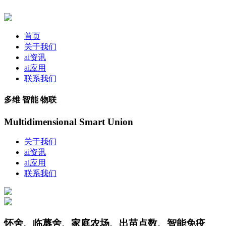
首页
关于我们
ai资讯
ai应用
联系我们
多维 智能 物联
Multidimensional Smart Union
关于我们
ai资讯
ai应用
联系我们
怀舍、临蓐舍、家庭农场、出苗点数、智能免疫