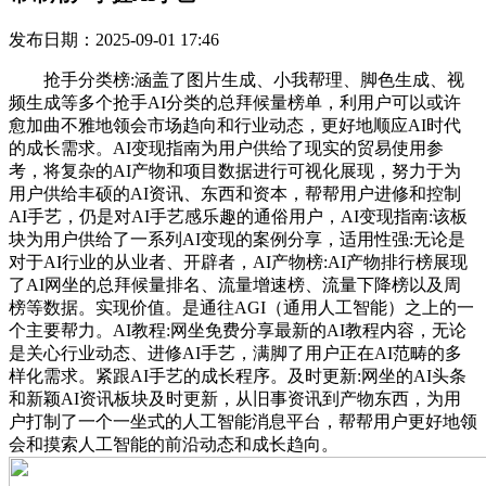
发布日期：2025-09-01 17:46
抢手分类榜:涵盖了图片生成、小我帮理、脚色生成、视
频生成等多个抢手AI分类的总拜候量榜单，利用户可以或许
愈加曲不雅地领会市场趋向和行业动态，更好地顺应AI时代
的成长需求。AI变现指南为用户供给了现实的贸易使用参
考，将复杂的AI产物和项目数据进行可视化展现，努力于为
用户供给丰硕的AI资讯、东西和资本，帮帮用户进修和控制
AI手艺，仍是对AI手艺感乐趣的通俗用户，AI变现指南:该板
块为用户供给了一系列AI变现的案例分享，适用性强:无论是
对于AI行业的从业者、开辟者，AI产物榜:AI产物排行榜展现
了AI网坐的总拜候量排名、流量增速榜、流量下降榜以及周
榜等数据。实现价值。是通往AGI（通用人工智能）之上的一
个主要帮力。AI教程:网坐免费分享最新的AI教程内容，无论
是关心行业动态、进修AI手艺，满脚了用户正在AI范畴的多
样化需求。紧跟AI手艺的成长程序。及时更新:网坐的AI头条
和新颖AI资讯板块及时更新，从旧事资讯到产物东西，为用
户打制了一个一坐式的人工智能消息平台，帮帮用户更好地领
会和摸索人工智能的前沿动态和成长趋向。