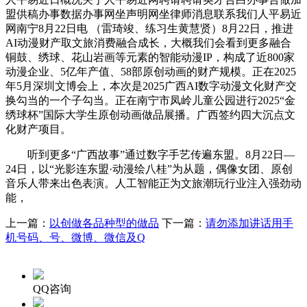
盟供稿办事数据办事网坐声明网坐律师消息联系我们人平易近
网南宁8月22日电 （雷琦竣、练习生黄慧贤）8月22日，推进
AI动漫财产取文旅消费融合成长，大概我们会看到更多融合
铜鼓、绣球、花山岩画等元素的智能动漫IP，构成了近800家
动漫企业、5亿年产值、58部原创动画的财产规模。正在2025
年5月深圳文博会上，本次是2025广西AI数字动漫文化财产交
换勾当的一个子勾当。正在南宁市凤岭儿童公园进行2025“金
绣球杯”国际大学生原创动画做品展播。广西签约四大沉点文
化财产项目。
听到更多“广西故事”通过数字手艺传遍东盟。8月22日—
24日，以“光影连东盟·动漫绘八桂”为从题，偶像女团、原创
音乐人带来出色表演。人工智能正为文旅潮玩行业注入强劲动
能，
上一篇：
以创做各品种型的做品
下一篇：
请勿添加讲话用手
机号码、号、微博、微信及Q
QQ咨询