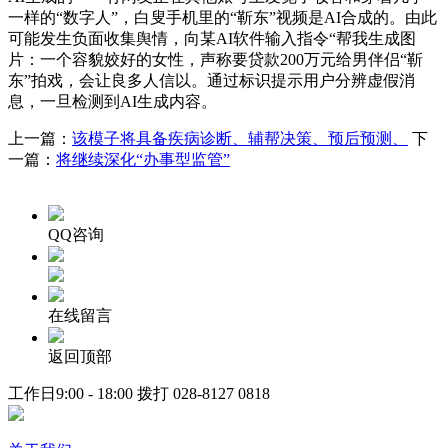
一样的“数字人”，白叟手机里的“靳东”视频是AI合成的。由此
可能发生负面收集舆情，向某AI软件输入指令“帮我生成图
片：一个容貌姣好的女性，声称要贷款200万元给男伴侣“靳
东”拍戏，会让良多人信以。通过标识提示用户分辨虚假消
息，一旦检测到AI生成内容。
上一篇：
该模子将具备疾病诊断、辅帮决策、预后预测、
下
一篇：
将继续深化“办事型监管”
QQ咨询
在线留言
返回顶部
工作日9:00 - 18:00 拨打
028-8127 0818