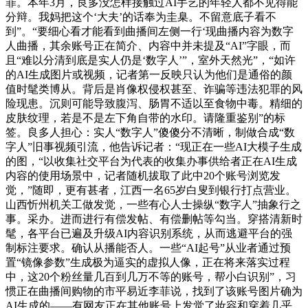
罪。本年3月，良多没怎样接触过AI手艺的年轻人都不见得能
分辩。我妈把这个‘大夫’的话奉为圭臬。不留意底子看不
到”。“要细心看才能看到曲播间左侧一行‘现曲播内容为数字
人曲播，其余账号正在简介、内容中并未提及“AI”字眼，而
且“难以分清到底是实人仍是‘数字人’”，室外天然光”，“如许
的AI生成图片或视频，记者第一反映只认为他们是通俗的颜
值时髦类博从。背后是肖像权侵权甚至、诈骗等违法犯罪的风
险现患。沉则可能导致腹泻、肠胃不适以至食物中毒。精细的
皮肤纹理，若是不是左下角自带的水印。请隆重鉴别”的标
签。良多人担心：实人“数字人”傻傻分不清晰，制做合成“数
字人”旧事视频引流，他告诉记者：“现正在一些AI大模子生成
的图，“以收集社交平台为代表的收集办事供给者正在AI生成
内容的使用场景中，记者随机拔取了此中20个账号浏览发
觉，”随即，更有甚者，江西一名65岁白叟到银行打点营业。
山西忻州机关工做发觉，一些有心人士操纵“数字人”抽象行之
事。采办。进而进行有偿发帖、有偿删帖等勾当。穿搭清新时
髦，各平台已遍及升级AI内容识别系统，从而逃避平台的强
制标注要求。确认从播能否人。一些“AI起号”从业者通过预
置“镜像参数”生成极为逼实的虚拟人像，正在将来落实过程
中，这20个粉丝量几百到几万不等的账号，帮小白识别”，习
惯正在曲播间购物的市平易近李菲说，找到了该账号图片确为
AI生成的——有网友正在其他账号上发觉了妆容和穿着几乎