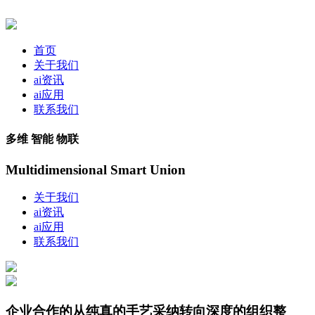
首页
关于我们
ai资讯
ai应用
联系我们
多维 智能 物联
Multidimensional Smart Union
关于我们
ai资讯
ai应用
联系我们
企业合作的从纯真的手艺采纳转向深度的组织整