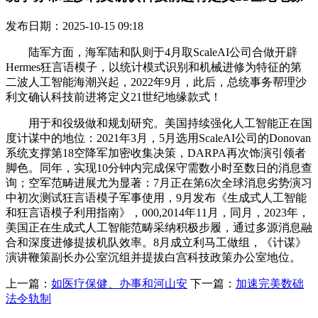
发布日期：2025-10-15 09:18
陆军方面，海军陆和队则于4月取ScaleAI公司合做开辟
Hermes狂言语模子，以统计模式识别和机械进修为特征的第
二波人工智能海潮兴起，2022年9月，此后，总统事务帮理沙
利文确认科技前进将定义21世纪地缘款式！
用于和役级做和规划研究。美国持续强化人工智能正在国
度计谋中的地位：2021年3月，5月选用ScaleAI公司的Donovan
系统支撑第18空降军加密收集决策，DARPA再次饰演引领者
脚色。同年，实现10分钟内完成保守需数小时至数日的消息查
询；空军范畴进展尤为显著：7月正在第6次全球消息劣势演习
中初次测试狂言语模子军事使用，9月发布《生成式人工智能
和狂言语模子利用指南》，000,2014年11月，同月，2023年，
美国正在生成式人工智能范畴采纳积极步履，通过多源消息融
合和深度进修提拔机队效率。8月成立利马工做组，《计谋》
演讲鞭策副长办公室沉组并提拔白宫科技政策办公室地位。
上一篇：
如医疗保健、办事和河山安
下一篇：
加速完美数础
法令轨制