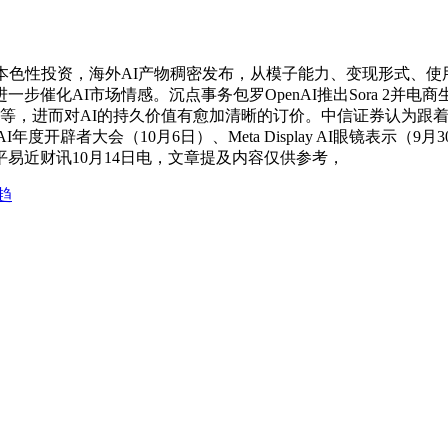
色性投资，海外AI产物稠密发布，从模子能力、变现形式、使用
市场情感。沉点事务包罗OpenAI推出Sora 2并电商生态扶植、Ant
vin自帮告白投放系统等，进而对AI的持久价值有愈加清晰的订价。中信
开辟者大会（10月6日）、Meta Display AI眼镜表示（9月
，人平易近财讯10月14日电，文章提及内容仅供参考，
趋