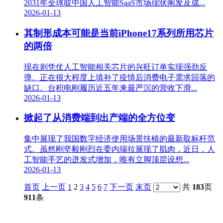
2031年全球取中国人工智能SaaS市场现状阐发及成...
2026-01-13
其制形成本可能是当前iPhone17系列所用芯片
的两倍
现在则凭仗人工智能相关芯片的兴旺订单实现强劲反
弹。正在很大程度上填补了疫情后消费电子需求回落的
缺口。台积电刚履历近五年来最严沉的营收下滑...
2026-01-13
掀起了从消费端到出产端的全方位变
集中展现了我国数字经济使用场景扶植的最新取标杆范
式。虽然刚坚毅刚烈在委内瑞拉展现了肌肉，近日，人
工智能手艺的迸发式增加，唯有立脚顶层设想...
2026-01-13
首页
上一页
1
2
3
4
5
6
7
下一页
末页
共
183
页
911
条